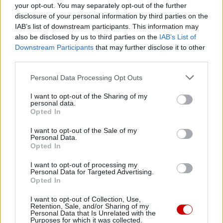
30 lipca 2026 | 13:28
your opt-out. You may separately opt-out of the further
disclosure of your personal information by third parties on the
Wielka Msza h-moll Bacha będzie
IAB’s list of downstream participants. This information may
transmitowana z Jedliny-Zdroju
also be disclosed by us to third parties on the
IAB’s List of
Downstream Participants
that may further disclose it to other
Wielka Msza h-moll Johanna Sebastiana Bacha zabrzmi
third parties.
31 lipca w dawnym kościele ewangelickim należącym do
katolickiej parafii Trójcy Św. w Jedlinie-Zdroju.
Personal Data Processing Opt Outs
Monumentalne dzieło wykona Capella Cracoviensis pod
I want to opt-out of the Sharing of my
dyrekcją Jana Tomasza Adamusa. Koncert organizowany
personal data.
w ramach Festiwalu Bachowskiego Świdnica będzie
Opted In
transmitowany na antenie Programu 2 Polskiego Radia
(Dwójka), początek o godz. 20.00. Wstęp jest bezpłatny.
I want to opt-out of the Sale of my
Personal Data.
Opted In
I want to opt-out of processing my
Personal Data for Targeted Advertising.
Opted In
I want to opt-out of Collection, Use,
Retention, Sale, and/or Sharing of my
Personal Data that Is Unrelated with the
Purposes for which it was collected.