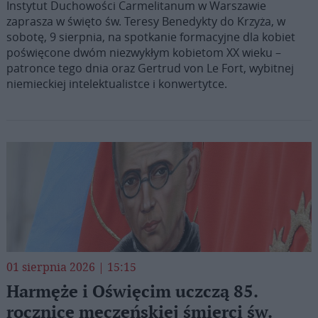
Instytut Duchowości Carmelitanum w Warszawie
zaprasza w święto św. Teresy Benedykty do Krzyża, w
sobotę, 9 sierpnia, na spotkanie formacyjne dla kobiet
poświęcone dwóm niezwykłym kobietom XX wieku –
patronce tego dnia oraz Gertrud von Le Fort, wybitnej
niemieckiej intelektualistce i konwertytce.
01 sierpnia 2026 | 15:15
Harmęże i Oświęcim uczczą 85.
rocznicę męczeńskiej śmierci św.