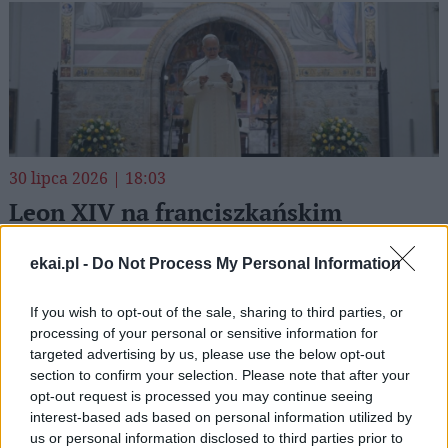
30 lipca 2026 | 18:03
Leon XIV na franciszkańskim
spotkaniu młodych w Asyżu
ekai.pl -
Do Not Process My Personal Information
We czwartek 6 sierpnia Leon XIV weźmie udział w
międzynarodowym franciszkańskim spotkaniu młodych
If you wish to opt-out of the sale, sharing to third parties, or
w Asyżu (GO! Franciscan Youth Meeting 2026), które
processing of your personal or sensitive information for
odbędzie się w dniach 3–6 sierpnia 2026 roku – informuje
targeted advertising by us, please use the below opt-out
Vatican News.
section to confirm your selection. Please note that after your
opt-out request is processed you may continue seeing
interest-based ads based on personal information utilized by
us or personal information disclosed to third parties prior to