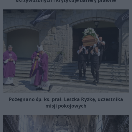
skrzywdzonych i krytykuje bariery prawne
Pożegnano śp. ks. prał. Leszka Ryżkę, uczestnika
misji pokojowych