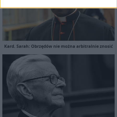
Kard. Sarah: Obrzędów nie można arbitralnie znosić