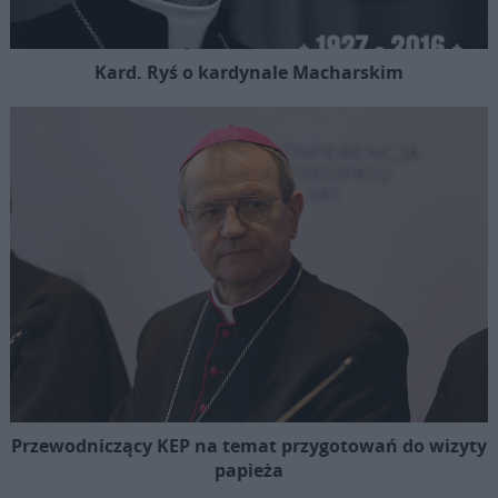
Kard. Ryś o kardynale Macharskim
Przewodniczący KEP na temat przygotowań do wizyty
papieża