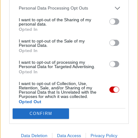
Personal Data Processing Opt Outs
07 sierpnia 2026 | 22:47
Biskupi o podróży apostolskiej Leona XIV do Francji: wielka
I want to opt-out of the Sharing of my
radość
personal data.
Opted In
07 sierpnia 2026 | 22:36
Narodowy Bank Ukrainy wyemituje monetę upamiętniającą Jana
I want to opt-out of the Sale of my
Personal Data.
Pawła II
Opted In
07 sierpnia 2026 | 22:17
I want to opt-out of processing my
Ukraińskie Kościoły wzywają do światowej modlitwy za Ukrainę
Personal Data for Targeted Advertising.
24 sierpnia
Opted In
Popularne
I want to opt-out of Collection, Use,
Retention, Sale, and/or Sharing of my
Personal Data that Is Unrelated with the
Purposes for which it was collected.
Opted Out
CONFIRM
Data Deletion
Data Access
Privacy Policy