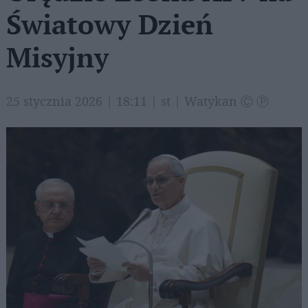
Światowy Dzień
Misyjny
25 stycznia 2026 | 18:11 | st | Watykan Ⓒ Ⓟ