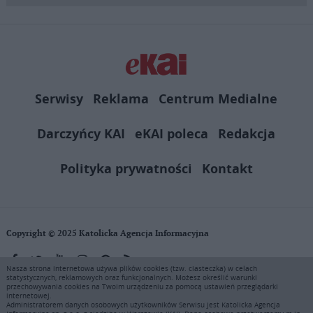
Serwisy
Reklama
Centrum Medialne
Darczyńcy KAI
eKAI poleca
Redakcja
Polityka prywatności
Kontakt
Copyright © 2025 Katolicka Agencja Informacyjna
Nasza strona internetowa używa plików cookies (tzw. ciasteczka) w celach
statystycznych, reklamowych oraz funkcjonalnych. Możesz określić warunki
KAI zastrzega wszelkie prawa do serwisu. Użytkownicy mogą pobierać
przechowywania cookies na Twoim urządzeniu za pomocą ustawień przeglądarki
i drukować fragmenty zawartości serwisu internetowego www.ekai.pl
internetowej.
wyłącznie do użytku osobistego. Publikacja, rozpowszechnianie
Administratorem danych osobowych użytkowników Serwisu jest Katolicka Agencja