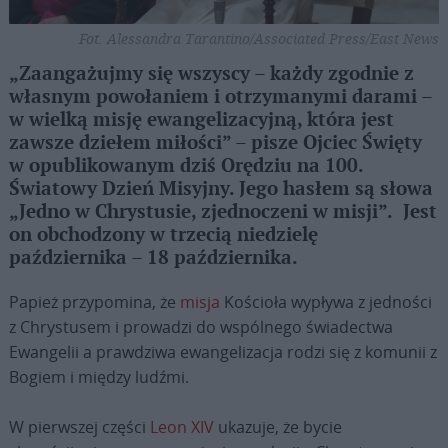
Fot. Alessandra Tarantino/Associated Press/East News
„Zaangażujmy się wszyscy – każdy zgodnie z
własnym powołaniem i otrzymanymi darami –
w wielką misję ewangelizacyjną, która jest
zawsze dziełem miłości” – pisze Ojciec Święty
w opublikowanym dziś Orędziu na 100.
Światowy Dzień Misyjny. Jego hasłem są słowa
„Jedno w Chrystusie, zjednoczeni w misji”. Jest
on obchodzony w trzecią niedzielę
października – 18 października.
Papież przypomina, że
misja
Kościoła wypływa z jedności
z Chrystusem i prowadzi do wspólnego świadectwa
Ewangelii a prawdziwa ewangelizacja rodzi się z komunii z
Bogiem i między ludźmi.
W pierwszej części
Leon XIV
ukazuje, że bycie