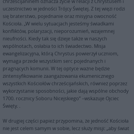
chrześcijaninem oznacza życie w relacji z Chrystusem i
uczestnictwo w jedności Trójcy Świętej. Z tej więzi rodzi
się braterstwo, pojednanie oraz misyjna owocność
Kościoła. „W wielu sytuacjach jesteśmy świadkami
konfliktów, polaryzacji, nieporozumień, wzajemnej
nieufności. Kiedy tak się dzieje także w naszych
wspólnotach, osłabia to ich świadectwo. Misja
ewangelizacyjna, którą Chrystus powierzył uczniom,
wymaga przede wszystkim serc pojednanych i
pragnących komunii. W tej optyce ważne będzie
zintensyfikowanie zaangażowania ekumenicznego
wszystkich Kościołów chrześcijańskich, również poprzez
wykorzystanie sposobności, jakie dają wspólne obchody
1700. rocznicy Soboru Nicejskiego” –wskazuje Ojciec
Święty. .
W drugiej części papież przypomina, że jedność Kościoła
nie jest celem samym w sobie, lecz służy misji: „aby świat