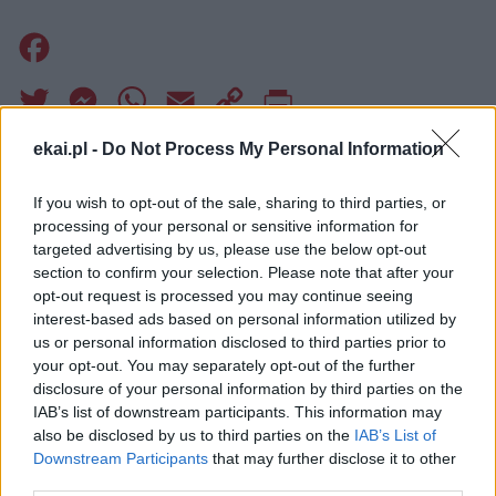
Facebook
Twitter
Messenger
WhatsApp
Email
Copy
Print
Link
ekai.pl -
Do Not Process My Personal Information
Wersja do druku
If you wish to opt-out of the sale, sharing to third parties, or
processing of your personal or sensitive information for
targeted advertising by us, please use the below opt-out
LEON XIV
MISJE
ORĘDZIE
Tagi:
section to confirm your selection. Please note that after your
opt-out request is processed you may continue seeing
interest-based ads based on personal information utilized by
us or personal information disclosed to third parties prior to
your opt-out. You may separately opt-out of the further
Najnowsze
disclosure of your personal information by third parties on the
IAB’s list of downstream participants. This information may
also be disclosed by us to third parties on the
IAB’s List of
07 sierpnia 2026 | 23:10
Downstream Participants
that may further disclose it to other
Indyjski biskup: nie potrzebujemy misjonarzy, którzy
third parties.
przyjeżdżają z gotowymi odpowiedziami