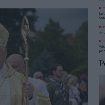
06 s
Jar
Śni
06 s
And
06 s
Wiś
Jas
P