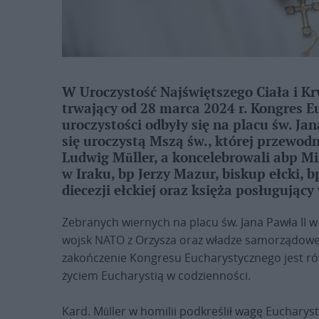
W Uroczystość Najświętszego Ciała i Krw
trwający od 28 marca 2024 r. Kongres Eu
uroczystości odbyły się na placu św. Ja
się uroczystą Mszą św., której przewodn
Ludwig Müller, a koncelebrowali abp M
w Iraku, bp Jerzy Mazur, biskup ełcki, 
diecezji ełckiej oraz księża posługujący
Zebranych wiernych na placu św. Jana Pawła II w
wojsk NATO z Orzysza oraz władze samorządowe, p
zakończenie Kongresu Eucharystycznego jest r
życiem Eucharystią w codzienności.
Kard. Müller w homilii podkreślił wagę Eucharysti