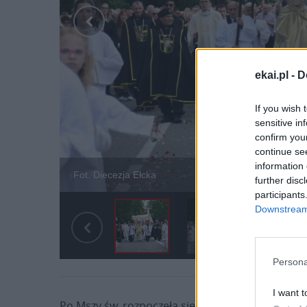
ekai.pl -
D
If you wish 
sensitive in
confirm you
continue se
information 
Fot. Diecezja Ełcka
further disc
participants
Downstream 
Persona
I want t
Po Mszy św. rozpoczęła się tradycyjna procesja