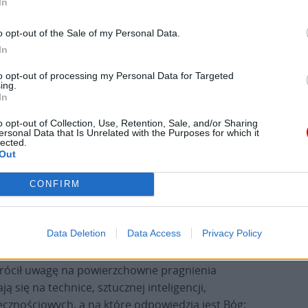
In
angelii oraz została wygłoszona krótka homilia.
o opt-out of the Sale of my Personal Data.
In
to opt-out of processing my Personal Data for Targeted
ing.
In
o opt-out of Collection, Use, Retention, Sale, and/or Sharing
ersonal Data that Is Unrelated with the Purposes for which it
lected.
li usłyszeć fragment Ewangelii o ustanowieniu
Out
 Dariusz Zalewski: „W tych słowach Jezus zostawia
daje tylko nauki, wspomnienia czy symbolu. Daje
CONFIRM
pod postacią chleba i wina”. Dodał również, że
ym geście objawia się całe życie Jezusa – jest
Data Deletion
Data Access
Privacy Policy
zwrócił uwagę na powierzchowne pragnienia
ą się na technice, sztucznej inteligencji,
ecznościowych, a na które odpowiedzią jest Bóg: