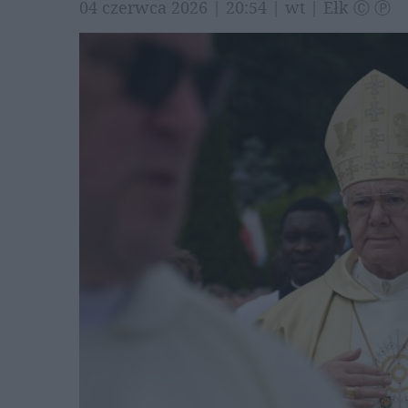
04 czerwca 2026 | 20:54 | wt | Ełk Ⓒ Ⓟ