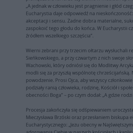
„A jednak w człowieku jest pragnienie i głód cze
Eucharystia daje odpowiedź na nieskończoność:
akceptacji i sensu. Żadne dobra materialne, suk
zaspokoić tego głodu do końca. W Eucharystii cz
źródłem wszelkiego szczęścia”.
Wierni zebrani przy trzecim ołtarzu wysłuchali ref
Sieńkowskiego, a przy czwartym z nich swoje sł
Wachowski, który odniósł się do Modlitwy Arcykap
modli się za przyszłą wspólnotę chrześcijańską. N
powodzenie. Prosi Ojca, aby wszyscy członkowie
podziały ranią człowieka, rodzinę, Kościół i społ
obecności Boga” – po czym dodał: „A gdzie rodzi 
Procesja zakończyła się odśpiewaniem uroczyst
Mieczysława Brzóski oraz przesłaniem biskupa 
Eucharystycznego: „Jezu obecny w Najświętszy
adorowania Ciebie w naszych kościołach i kaplic