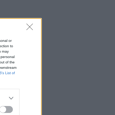
sonal or
ection to
ou may
 personal
out of the
 downstream
B’s List of