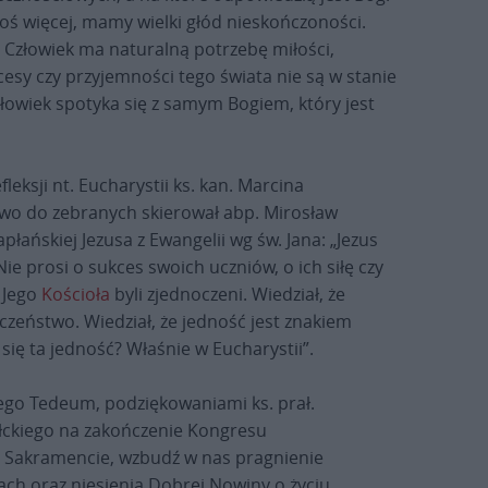
goś więcej, mamy wielki głód nieskończoności.
 Człowiek ma naturalną potrzebę miłości,
cesy czy przyjemności tego świata nie są w stanie
łowiek spotyka się z samym Bogiem, który jest
leksji nt. Eucharystii ks. kan. Marcina
owo do zebranych skierował abp. Mirosław
łańskiej Jezusa z Ewangelii wg św. Jana: „Jezus
ie prosi o sukces swoich uczniów, o ich siłę czy
 Jego
Kościoła
byli zjednoczeni. Wiedział, że
eczeństwo. Wiedział, że jedność jest znakiem
się ta jedność? Właśnie w Eucharystii”.
ego Tedeum, podziękowaniami ks. prał.
ełckiego na zakończenie Kongresu
m Sakramencie, wzbudź w nas pragnienie
ach oraz niesienia Dobrej Nowiny o życiu