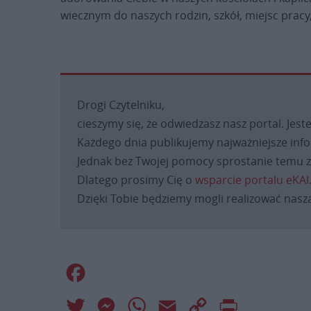
wiecznym do naszych rodzin, szkół, miejsc prac
Drogi Czytelniku,
cieszymy się, że odwiedzasz nasz portal. Jest
Każdego dnia publikujemy najważniejsze infor
Jednak bez Twojej pomocy sprostanie temu za
Dlatego prosimy Cię o
wsparcie portalu eKAI
Dzięki Tobie będziemy mogli realizować naszą
Facebook
Twitter
Messenger
WhatsApp
Email
Copy
Print