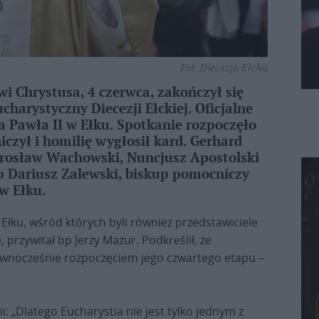
Fot. Diecezja Ełcka
i Chrystusa, 4 czerwca, zakończył się
charystyczny Diecezji Ełckiej. Oficjalne
na Pawła II w Ełku. Spotkanie rozpoczęło
iczył i homilię wygłosił kard. Gerhard
irosław Wachowski, Nuncjusz Apostolski
bp Dariusz Zalewski, biskup pomocniczy
 w Ełku.
 Ełku, wśród których byli również przedstawiciele
rzywitał bp Jerzy Mazur. Podkreślił, że
ównocześnie rozpoczęciem jego czwartego etapu –
i: „Dlatego Eucharystia nie jest tylko jednym z