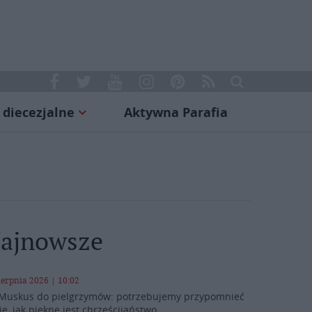
 diecezjalne
Aktywna Parafia
ajnowsze
ierpnia 2026 | 10:02
Muskus do pielgrzymów: potrzebujemy przypomnieć
ie, jak piękne jest chrześcijaństwo