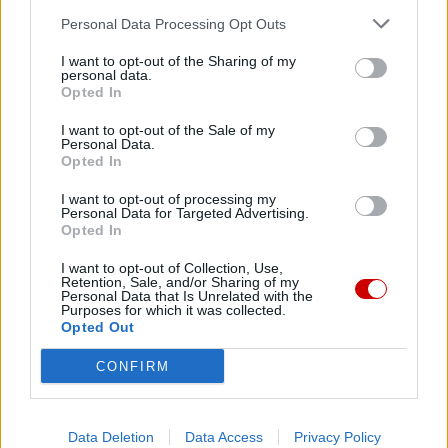
Personal Data Processing Opt Outs
I want to opt-out of the Sharing of my
personal data.
Opted In
Polecane
I want to opt-out of the Sale of my
Personal Data.
Opted In
PATRONAT KAI
I want to opt-out of processing my
Personal Data for Targeted Advertising.
Opted In
I want to opt-out of Collection, Use,
Retention, Sale, and/or Sharing of my
Personal Data that Is Unrelated with the
Purposes for which it was collected.
Opted Out
CONFIRM
Kalisz: niemal tysiąc uczestników
Międzynarodowego Konkursu im.
Włodzimierza Pietrzaka
Data Deletion
Data Access
Privacy Policy