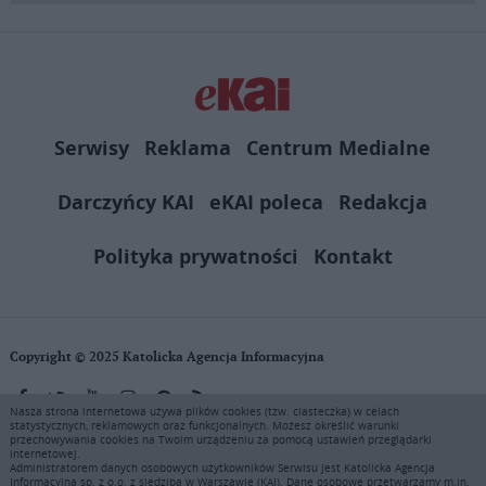
Serwisy
Reklama
Centrum Medialne
Darczyńcy KAI
eKAI poleca
Redakcja
Polityka prywatności
Kontakt
Copyright © 2025 Katolicka Agencja Informacyjna
Nasza strona internetowa używa plików cookies (tzw. ciasteczka) w celach
statystycznych, reklamowych oraz funkcjonalnych. Możesz określić warunki
KAI zastrzega wszelkie prawa do serwisu. Użytkownicy mogą pobierać
przechowywania cookies na Twoim urządzeniu za pomocą ustawień przeglądarki
i drukować fragmenty zawartości serwisu internetowego www.ekai.pl
internetowej.
wyłącznie do użytku osobistego. Publikacja, rozpowszechnianie
Administratorem danych osobowych użytkowników Serwisu jest Katolicka Agencja
Informacyjna sp. z o.o. z siedzibą w Warszawie (KAI). Dane osobowe przetwarzamy m.in.