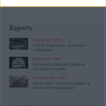
Raporty
20 lipca 2026 | 19:10
Kościół i piłka nożna – jedenaście
ciekawostek
09 lipca 2026 | 14:00
Od kwietnia ponad 80 ataków na
chrześcijan w Izraelu
29 czerwca 2026 | 16:01
Raport PKWP: co dziesiąty ksiądz na
świecie otrzymał wsparcie