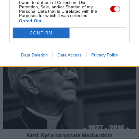
I want to opt-out of Collection, Use,
Retention, Sale, and/or Sharing of my
Personal Data that Is Unrelated with the
Purposes for which it was collected.
Opted Out
Kard. Sarah: Obrzędów nie można arbitralnie znosić
CONFIRM
Data Deletion
Data Access
Privacy Policy
Kard. Ryś o kardynale Macharskim