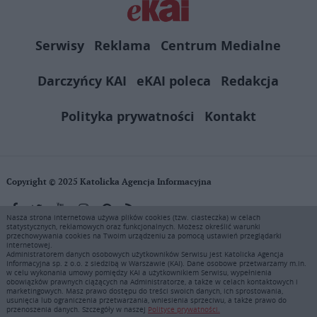
Serwisy
Reklama
Centrum Medialne
Darczyńcy KAI
eKAI poleca
Redakcja
Polityka prywatności
Kontakt
Copyright © 2025 Katolicka Agencja Informacyjna
Nasza strona internetowa używa plików cookies (tzw. ciasteczka) w celach
statystycznych, reklamowych oraz funkcjonalnych. Możesz określić warunki
KAI zastrzega wszelkie prawa do serwisu. Użytkownicy mogą pobierać
przechowywania cookies na Twoim urządzeniu za pomocą ustawień przeglądarki
i drukować fragmenty zawartości serwisu internetowego www.ekai.pl
internetowej.
wyłącznie do użytku osobistego. Publikacja, rozpowszechnianie
Administratorem danych osobowych użytkowników Serwisu jest Katolicka Agencja
Informacyjna sp. z o.o. z siedzibą w Warszawie (KAI). Dane osobowe przetwarzamy m.in.
zawartości niniejszego serwisu lub jej sprzedaż (także framing i in.
w celu wykonania umowy pomiędzy KAI a użytkownikiem Serwisu, wypełnienia
podobne metody), są bez uprzedniej pisemnej zgody KAI zabronione i
obowiązków prawnych ciążących na Administratorze, a także w celach kontaktowych i
stanowią naruszenie ustaw o prawie autorskim, ochronie baz danych i
marketingowych. Masz prawo dostępu do treści swoich danych, ich sprostowania,
usunięcia lub ograniczenia przetwarzania, wniesienia sprzeciwu, a także prawo do
uczciwej konkurencji - będą ścigane przy pomocy wszelkich
przenoszenia danych. Szczegóły w naszej
Polityce prywatności.