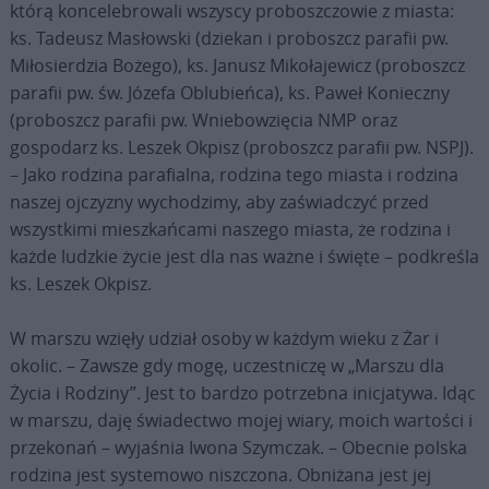
którą koncelebrowali wszyscy proboszczowie z miasta:
ks. Tadeusz Masłowski (dziekan i proboszcz parafii pw.
Miłosierdzia Bożego), ks. Janusz Mikołajewicz (proboszcz
parafii pw. św. Józefa Oblubieńca), ks. Paweł Konieczny
(proboszcz parafii pw. Wniebowzięcia NMP oraz
gospodarz ks. Leszek Okpisz (proboszcz parafii pw. NSPJ).
– Jako rodzina parafialna, rodzina tego miasta i rodzina
naszej ojczyzny wychodzimy, aby zaświadczyć przed
wszystkimi mieszkańcami naszego miasta, że rodzina i
każde ludzkie życie jest dla nas ważne i święte – podkreśla
ks. Leszek Okpisz.
W marszu wzięły udział osoby w każdym wieku z Żar i
okolic. – Zawsze gdy mogę, uczestniczę w „Marszu dla
Życia i Rodziny”. Jest to bardzo potrzebna inicjatywa. Idąc
w marszu, daję świadectwo mojej wiary, moich wartości i
przekonań – wyjaśnia Iwona Szymczak. – Obecnie polska
rodzina jest systemowo niszczona. Obniżana jest jej