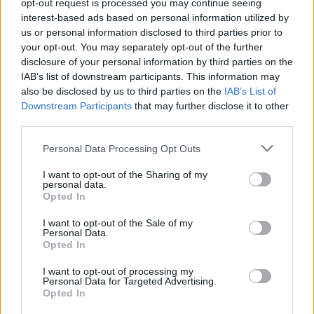
opt-out request is processed you may continue seeing
interest-based ads based on personal information utilized by
07 sierpnia 2026 | 22:36
us or personal information disclosed to third parties prior to
Narodowy Bank Ukrainy wyemituje monetę upamiętniającą Jana
your opt-out. You may separately opt-out of the further
Pawła II
disclosure of your personal information by third parties on the
IAB’s list of downstream participants. This information may
07 sierpnia 2026 | 22:17
also be disclosed by us to third parties on the
IAB’s List of
Ukraińskie Kościoły wzywają do światowej modlitwy za Ukrainę
24 sierpnia
Downstream Participants
that may further disclose it to other
third parties.
Popularne
Personal Data Processing Opt Outs
I want to opt-out of the Sharing of my
personal data.
Opted In
I want to opt-out of the Sale of my
Personal Data.
Opted In
I want to opt-out of processing my
Personal Data for Targeted Advertising.
Opted In