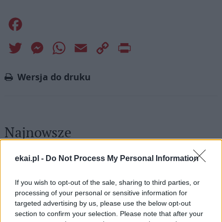
Facebook
Twitter
Messenger
WhatsApp
Email
Copy
Print
Link
Wersja do druku
Najnowsze
07 sierpnia 2026 | 23:10
ekai.pl -
Do Not Process My Personal Information
Indyjski biskup: nie potrzebujemy misjonarzy, którzy
przyjeżdżają z gotowymi odpowiedziami
If you wish to opt-out of the sale, sharing to third parties, or
processing of your personal or sensitive information for
07 sierpnia 2026 | 22:47
targeted advertising by us, please use the below opt-out
Biskupi o podróży apostolskiej Leona XIV do Francji: wielka
section to confirm your selection. Please note that after your
radość