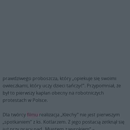
prawdziwego proboszcza, który „opiekuje się swoimi
owieczkami, który uczy dzieci tańczyć”. Przypomniał, że
był to pierwszy kapłan obecny na robotniczych
protestach w Polsce.
Dla twórcy
filmu
realizacja „Klechy” nie jest pierwszym
„spotkaniem” z ks. Kotlarzem. Z jego postacią zetknął się
już przy pracy nad „Miastem z wyrokiem” –