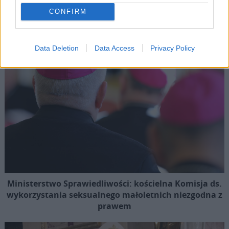
Popularne
CONFIRM
Data Deletion
Data Access
Privacy Policy
Ministerstwo Sprawiedliwości: kościelna Komisja ds.
wykorzystania seksualnego małoletnich niezgodna z
prawem