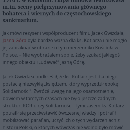
1976 r. w Radomiu. Ekipa filmowa realizowała
m.in. sceny pielgrzymowania głównego
bohatera i wiernych do częstochowskiego
sanktuarium.
Jak mówi reżyser i współproducent filmu Jacek Gwizdała,
Jasna Góra
była bardzo ważna dla ks. Kotlarza i nie mogło
jej zabraknąć w obrazie o tym męczenniku Kościoła w
Polsce. – Nie wyobrażałem sobie, żeby szukać jakiegoś
innego obiektu i „udawać” Jasną Górę.
Jacek Gwizdała podkreślił, że ks. Kotlarz jest dla niego
postacią niezwykłą „księdzem, który wyprzedził epokę
Solidarności”. Zwrócił uwagę na jego osamotnienie,
bowiem w tamtych czasach nie było jeszcze żadnych
struktur: KOR-u czy Solidarności. Tymczasem ks. Kotlarz
potrafił się przeciwstawić ówczesnej władzy i potrafił
mobilizować parafian, uczyć ich o tych wydarzeniach z
historii Polski, o których wówczas nie wolno było mówić –