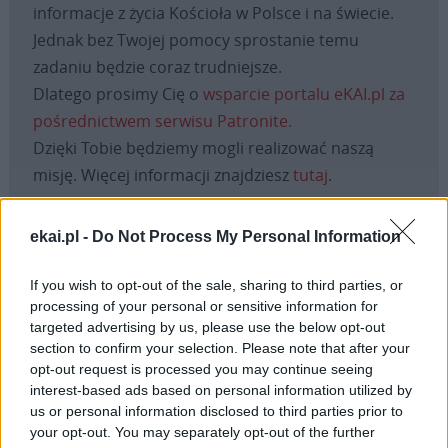
informacje z życia Kościoła w Polsce i na świecie.
Jednak bez Twojej pomocy sprostanie temu
zadaniu będzie coraz trudniejsze.
Dlatego prosimy Cię o
wsparcie portalu eKAI.pl za
pośrednictwem serwisu Patronite.
Dzięki Tobie będziemy mogli realizować naszą
misję. Więcej informacji znajdziesz
tutaj
.
ekai.pl -
Do Not Process My Personal Information
Facebook
If you wish to opt-out of the sale, sharing to third parties, or
processing of your personal or sensitive information for
targeted advertising by us, please use the below opt-out
Twitter
Messenger
WhatsApp
Email
Copy
Print
section to confirm your selection. Please note that after your
Link
opt-out request is processed you may continue seeing
Wersja do druku
interest-based ads based on personal information utilized by
us or personal information disclosed to third parties prior to
your opt-out. You may separately opt-out of the further