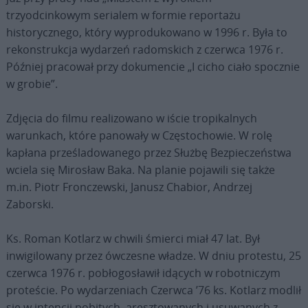
trzyodcinkowym serialem w formie reportażu
historycznego, który wyprodukowano w 1996 r. Była to
rekonstrukcja wydarzeń radomskich z czerwca 1976 r.
Później pracował przy dokumencie „I cicho ciało spocznie
w grobie”.
Zdjęcia do filmu realizowano w iście tropikalnych
warunkach, które panowały w Częstochowie. W rolę
kapłana prześladowanego przez Służbę Bezpieczeństwa
wciela się Mirosław Baka. Na planie pojawili się także
m.in. Piotr Fronczewski, Janusz Chabior, Andrzej
Zaborski.
Ks. Roman Kotlarz w chwili śmierci miał 47 lat. Był
inwigilowany przez ówczesne władze. W dniu protestu, 25
czerwca 1976 r. pobłogosławił idących w robotniczym
proteście. Po wydarzeniach Czerwca ’76 ks. Kotlarz modlił
się w intencji pobitych, aresztowanych i usuwanych z