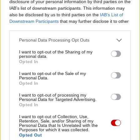
disclosure of your personal information by third parties on the
FILM
JASNA GÓRA
KAPŁAN
SOLIDARNOŚĆ
Tagi:
IAB’s list of downstream participants. This information may
also be disclosed by us to third parties on the
IAB’s List of
Downstream Participants
that may further disclose it to other
third parties.
Najnowsze
Personal Data Processing Opt Outs
I want to opt-out of the Sharing of my
personal data.
05 sierpnia 2026 | 21:23
Opted In
Przewodniczący KEP na temat przygotowań do wizyty papieża
I want to opt-out of the Sale of my
05 sierpnia 2026 | 20:38
Personal Data.
Opted In
Kard. Kikuchi z okazji rocznicy bombardowań atomowych
I want to opt-out of processing my
05 sierpnia 2026 | 20:00
Personal Data for Targeted Advertising.
Kard. Makrickas w święto Matki Bożej Śnieżnej
Opted In
05 sierpnia 2026 | 19:23
I want to opt-out of Collection, Use,
Retention, Sale, and/or Sharing of my
Coraz więcej ataków na chrześcijan w Europie. Anja Tang:
Personal Data that Is Unrelated with the
problem przez lata był niedostrzegany
Purposes for which it was collected.
Opted Out