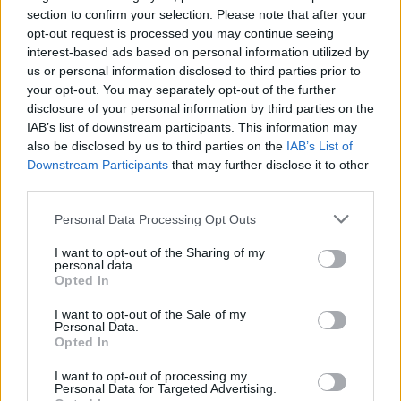
section to confirm your selection. Please note that after your
06 sierpnia 2026 | 09:48
opt-out request is processed you may continue seeing
Andrzej Lewek: potrzebujemy duszpasterstwa mężczyzn
interest-based ads based on personal information utilized by
us or personal information disclosed to third parties prior to
06 sierpnia 2026 | 09:16
your opt-out. You may separately opt-out of the further
Wiślica: rozpoczęła się 45. Kielecka Piesza Pielgrzymka na Jasną
disclosure of your personal information by third parties on the
Górę
IAB’s list of downstream participants. This information may
also be disclosed by us to third parties on the
IAB’s List of
06 sierpnia 2026 | 09:08
Downstream Participants
that may further disclose it to other
Bp Milewski: Pielgrzymka jest żywym znakiem wiary Kościoła
third parties.
Popularne
Personal Data Processing Opt Outs
I want to opt-out of the Sharing of my
personal data.
Opted In
I want to opt-out of the Sale of my
Personal Data.
Opted In
I want to opt-out of processing my
Personal Data for Targeted Advertising.