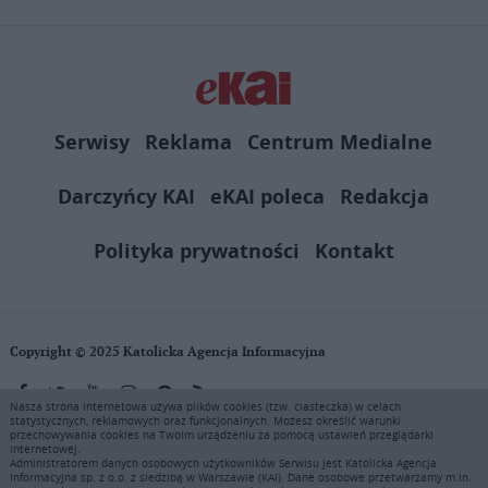
Serwisy
Reklama
Centrum Medialne
Darczyńcy KAI
eKAI poleca
Redakcja
Polityka prywatności
Kontakt
Copyright © 2025 Katolicka Agencja Informacyjna
Nasza strona internetowa używa plików cookies (tzw. ciasteczka) w celach
statystycznych, reklamowych oraz funkcjonalnych. Możesz określić warunki
KAI zastrzega wszelkie prawa do serwisu. Użytkownicy mogą pobierać
przechowywania cookies na Twoim urządzeniu za pomocą ustawień przeglądarki
i drukować fragmenty zawartości serwisu internetowego www.ekai.pl
internetowej.
wyłącznie do użytku osobistego. Publikacja, rozpowszechnianie
Administratorem danych osobowych użytkowników Serwisu jest Katolicka Agencja
Informacyjna sp. z o.o. z siedzibą w Warszawie (KAI). Dane osobowe przetwarzamy m.in.
zawartości niniejszego serwisu lub jej sprzedaż (także framing i in.