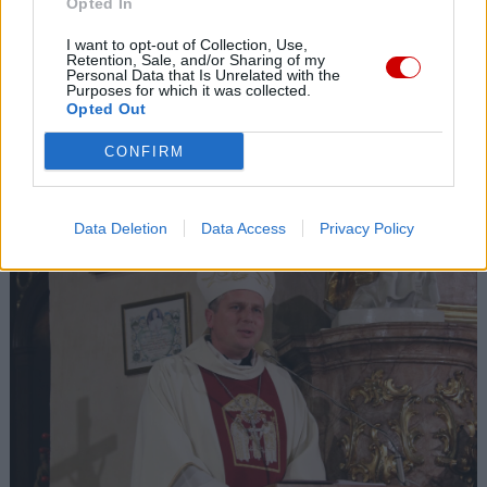
Opted In
I want to opt-out of Collection, Use,
Retention, Sale, and/or Sharing of my
Personal Data that Is Unrelated with the
Purposes for which it was collected.
Opted Out
CONFIRM
Ministerstwo Sprawiedliwości: kościelna Komisja ds.
wykorzystania seksualnego małoletnich niezgodna z
prawem
Data Deletion
Data Access
Privacy Policy