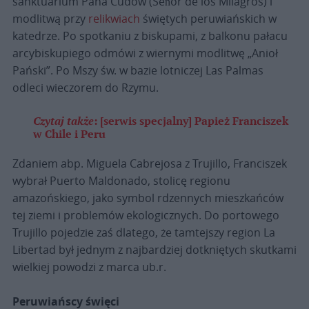
sanktuarium Pana Cudów (Señor de los Milagros) i
modlitwą przy
relikwiach
świętych peruwiańskich w
katedrze. Po spotkaniu z biskupami, z balkonu pałacu
arcybiskupiego odmówi z wiernymi modlitwę „Anioł
Pański”. Po Mszy św. w bazie lotniczej Las Palmas
odleci wieczorem do Rzymu.
Czytaj także
:
[serwis specjalny] Papież Franciszek
w Chile i Peru
Zdaniem abp. Miguela Cabrejosa z Trujillo, Franciszek
wybrał Puerto Maldonado, stolicę regionu
amazońskiego, jako symbol rdzennych mieszkańców
tej ziemi i problemów ekologicznych. Do portowego
Trujillo pojedzie zaś dlatego, że tamtejszy region La
Libertad był jednym z najbardziej dotkniętych skutkami
wielkiej powodzi z marca ub.r.
Peruwiańscy święci