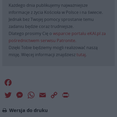
Każdego dnia publikujemy najważniejsze
informacje z życia Kościoła w Polsce i na świecie.
Jednak bez Twojej pomocy sprostanie temu
zadaniu będzie coraz trudniejsze.
Dlatego prosimy Cię o
wsparcie portalu eKAI.pl za
pośrednictwem serwisu Patronite.
Dzięki Tobie będziemy mogli realizować naszą
misję. Więcej informacji znajdziesz
tutaj
.
Facebook
Twitter
Messenger
WhatsApp
Email
Copy
Print
Link
Wersja do druku