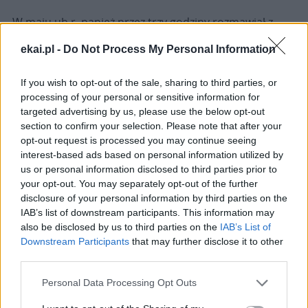
W maju ub.r. papież przez trzy godziny rozmawiał z
peruwiańskimi biskupami, którzy przybyli do
Watykanu
ekai.pl -
Do Not Process My Personal Information
z okresową wizytą ad limina Apostolorum. – Dla nas
były to jakby rekolekcje w miniaturze – przyznał
If you wish to opt-out of the sale, sharing to third parties, or
metropolita Limy. Franciszek zachęcił biskupów do
processing of your personal or sensitive information for
dbania o zachowanie jedności w lokalnym episkopacie.
targeted advertising by us, please use the below opt-out
Dla wiernych taka jedność jest – jak zaznaczył –
section to confirm your selection. Please note that after your
opt-out request is processed you may continue seeing
mocnym świadectwem. Prosił też peruwiańskich
interest-based ads based on personal information utilized by
duszpasterzy, by byli blisko swych wiernych. – Ten
us or personal information disclosed to third parties prior to
papież, który bardzo dobrze zna Kościół w Ameryce
your opt-out. You may separately opt-out of the further
Łacińskiej mówił też o tzw. pobożności ludowej naszych
disclosure of your personal information by third parties on the
wiernych. W tej pobożności wyraża się ich wiara.
IAB’s list of downstream participants. This information may
Franciszkowi bardzo to leży na sercu. Prosił, by ją
also be disclosed by us to third parties on the
IAB’s List of
Downstream Participants
that may further disclose it to other
rozwijać, bo dla naszego ludu jest ona bardzo ważna,
third parties.
zwłaszcza kult Matki Bożej i kult Krzyża – relacjonował
kard. Cipriani.
Personal Data Processing Opt Outs