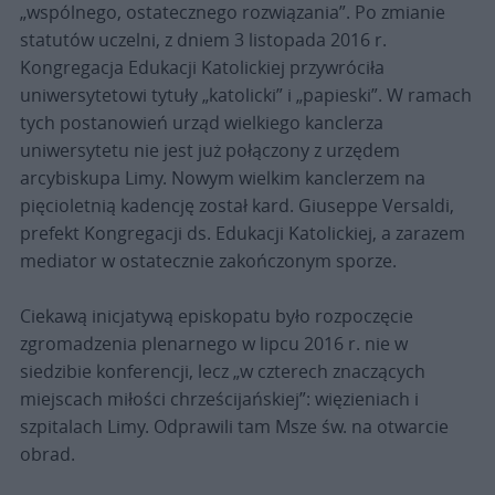
„wspólnego, ostatecznego rozwiązania”. Po zmianie
statutów uczelni, z dniem 3 listopada 2016 r.
Kongregacja Edukacji Katolickiej przywróciła
uniwersytetowi tytuły „katolicki” i „papieski”. W ramach
tych postanowień urząd wielkiego kanclerza
uniwersytetu nie jest już połączony z urzędem
arcybiskupa Limy. Nowym wielkim kanclerzem na
pięcioletnią kadencję został kard. Giuseppe Versaldi,
prefekt Kongregacji ds. Edukacji Katolickiej, a zarazem
mediator w ostatecznie zakończonym sporze.
Ciekawą inicjatywą episkopatu było rozpoczęcie
zgromadzenia plenarnego w lipcu 2016 r. nie w
siedzibie konferencji, lecz „w czterech znaczących
miejscach miłości chrześcijańskiej”: więzieniach i
szpitalach Limy. Odprawili tam Msze św. na otwarcie
obrad.