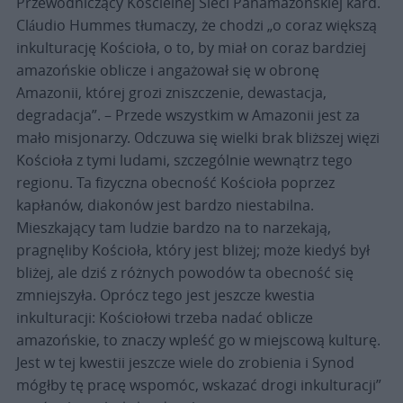
Przewodniczący Kościelnej Sieci Panamazońskiej kard.
Cláudio Hummes tłumaczy, że chodzi „o coraz większą
inkulturację Kościoła, o to, by miał on coraz bardziej
amazońskie oblicze i angażował się w obronę
Amazonii, której grozi zniszczenie, dewastacja,
degradacja”. – Przede wszystkim w Amazonii jest za
mało misjonarzy. Odczuwa się wielki brak bliższej więzi
Kościoła z tymi ludami, szczególnie wewnątrz tego
regionu. Ta fizyczna obecność Kościoła poprzez
kapłanów, diakonów jest bardzo niestabilna.
Mieszkający tam ludzie bardzo na to narzekają,
pragnęliby Kościoła, który jest bliżej; może kiedyś był
bliżej, ale dziś z różnych powodów ta obecność się
zmniejszyła. Oprócz tego jest jeszcze kwestia
inkulturacji: Kościołowi trzeba nadać oblicze
amazońskie, to znaczy wpleść go w miejscową kulturę.
Jest w tej kwestii jeszcze wiele do zrobienia i Synod
mógłby tę pracę wspomóc, wskazać drogi inkulturacji”