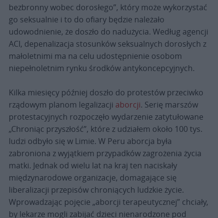
bezbronny wobec dorosłego”, który może wykorzystać
go seksualnie i to do ofiary będzie należało
udowodnienie, że doszło do nadużycia. Według agencji
ACI, depenalizacja stosunków seksualnych dorosłych z
małoletnimi ma na celu udostępnienie osobom
niepełnoletnim rynku środków antykoncepcyjnych.
Kilka miesięcy później doszło do protestów przeciwko
rządowym planom legalizacji
aborcji
. Serię marszów
protestacyjnych rozpoczęło wydarzenie zatytułowane
„Chroniąc przyszłość”, które z udziałem około 100 tys.
ludzi odbyło się w Limie. W Peru aborcja była
zabroniona z wyjątkiem przypadków zagrożenia życia
matki. Jednak od wielu lat na kraj ten naciskały
międzynarodowe organizacje, domagające się
liberalizacji przepisów chroniących ludzkie życie.
Wprowadzając pojęcie „aborcji terapeutycznej” chciały,
by lekarze mogli zabijać dzieci nienarodzone pod