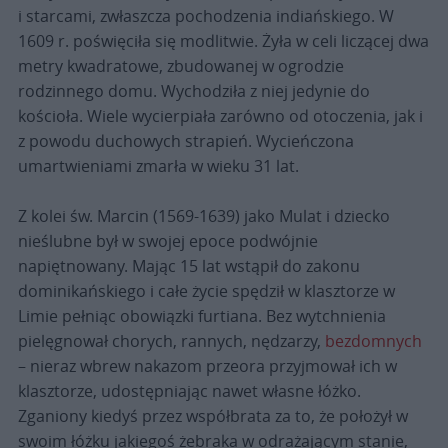
i starcami, zwłaszcza pochodzenia indiańskiego. W
1609 r. poświęciła się modlitwie. Żyła w celi liczącej dwa
metry kwadratowe, zbudowanej w ogrodzie
rodzinnego domu. Wychodziła z niej jedynie do
kościoła. Wiele wycierpiała zarówno od otoczenia, jak i
z powodu duchowych strapień. Wycieńczona
umartwieniami zmarła w wieku 31 lat.
Z kolei św. Marcin (1569-1639) jako Mulat i dziecko
nieślubne był w swojej epoce podwójnie
napiętnowany. Mając 15 lat wstąpił do zakonu
dominikańskiego i całe życie spędził w klasztorze w
Limie pełniąc obowiązki furtiana. Bez wytchnienia
pielęgnował chorych, rannych, nędzarzy,
bezdomnych
– nieraz wbrew nakazom przeora przyjmował ich w
klasztorze, udostępniając nawet własne łóżko.
Zganiony kiedyś przez współbrata za to, że położył w
swoim łóżku jakiegoś żebraka w odrażającym stanie,