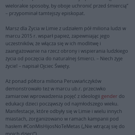
wielorakie sposoby, by oboje uchronić przed śmiercią”
– przypominał tamtejszy episkopat.
Marsz dla Życia w Limie z udziałem pół miliona ludzi w
marcu 2015 r. wsparł papież, zapewniając jego
uczestników, że włącza się w ich modlitwę i
zaangażowanie na rzecz obrony i wspierania ludzkiego
życia od poczęcia do naturalnej śmierci. – Niech żyje
życie! – napisał Ojciec Święty.
Aż ponad półtora miliona Peruwiańczyków
demonstrowało też w marcu ub.r. przeciwko
zamiarowi wprowadzenia pojęć z ideologii
gender
do
edukacji dzieci począwszy od najmłodszego wieku.
Manifestacje, które odbyły się w Limie i wielu innych
miastach, zorganizowano w ramach kampanii pod
hasłem #ConMisHijosNoTeMetas („Nie wtrącaj się do
moich dzieci”).