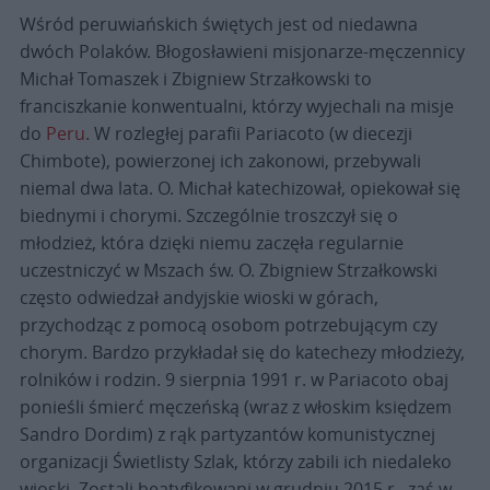
Wśród peruwiańskich świętych jest od niedawna
dwóch Polaków. Błogosławieni misjonarze-męczennicy
Michał Tomaszek i Zbigniew Strzałkowski to
franciszkanie konwentualni, którzy wyjechali na misje
do
Peru
. W rozległej parafii Pariacoto (w diecezji
Chimbote), powierzonej ich zakonowi, przebywali
niemal dwa lata. O. Michał katechizował, opiekował się
biednymi i chorymi. Szczególnie troszczył się o
młodzież, która dzięki niemu zaczęła regularnie
uczestniczyć w Mszach św. O. Zbigniew Strzałkowski
często odwiedzał andyjskie wioski w górach,
przychodząc z pomocą osobom potrzebującym czy
chorym. Bardzo przykładał się do katechezy młodzieży,
rolników i rodzin. 9 sierpnia 1991 r. w Pariacoto obaj
ponieśli śmierć męczeńską (wraz z włoskim księdzem
Sandro Dordim) z rąk partyzantów komunistycznej
organizacji Świetlisty Szlak, którzy zabili ich niedaleko
wioski. Zostali beatyfikowani w grudniu 2015 r., zaś w