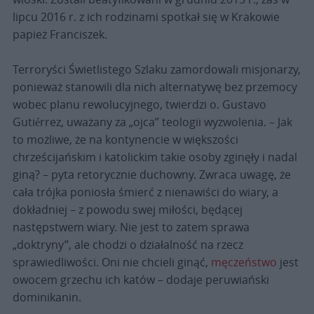
lipcu 2016 r. z ich rodzinami spotkał się w Krakowie
papież Franciszek.
Terroryści Świetlistego Szlaku zamordowali misjonarzy,
ponieważ stanowili dla nich alternatywę bez przemocy
wobec planu rewolucyjnego, twierdzi o. Gustavo
Gutiérrez, uważany za „ojca” teologii wyzwolenia. – Jak
to możliwe, że na kontynencie w większości
chrześcijańskim i katolickim takie osoby zginęły i nadal
giną? – pyta retorycznie duchowny. Zwraca uwagę, że
cała trójka poniosła śmierć z nienawiści do wiary, a
dokładniej – z powodu swej miłości, będącej
następstwem wiary. Nie jest to zatem sprawa
„doktryny”, ale chodzi o działalność na rzecz
sprawiedliwości. Oni nie chcieli ginąć,
męczeństwo
jest
owocem grzechu ich katów – dodaje peruwiański
dominikanin.