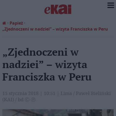
Papież
„Zjednoczeni w nadziei” – wizyta Franciszka w Peru
„Zjednoczeni w
nadziei” – wizyta
Franciszka w Peru
15 stycznia 2018 | 10:51 | Lima / Paweł Bieliński
(KAI) / bd Ⓒ Ⓟ