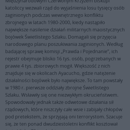
Międzynarodowym Czerwonym Krzyżem biskupi
katoliccy wezwali rząd do wyjaśnienia losu tysięcy osób
zaginionych podczas wewnętrznego konfliktu
zbrojnego w latach 1980-2000, kiedy nastąpiło
największe nasilenie działań militarnych maoistycznych
bojówek Świetlistego Szlaku. Domagali się przyjęcia
narodowego planu poszukiwania zaginionych. Według
badającej sprawę komisji „Prawda i Pojednanie”, ich
rejestr obejmuje blisko 16 tys. osób, pogrzebanych w
prawie 4 tys. zbiorowych mogił. Większość z nich
znajduje się w okolicach Ayacucho, gdzie natężenie
działalności bojówek było największe. To tam powstały
w 1980 r. pierwsze oddziały zbrojne Świetlistego
Szlaku. Wsławiły się one niezwykłym okrucieństwem.
Spowodowały jednak także odwetowe działania sił
rządowych, które niszczyły całe wsie i zabijały chłopów
pod pretekstem, że sprzyjają oni terrorystom. Szacuje
się, że ten ponad dwudziestoletni konflikt kosztował