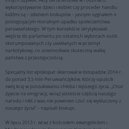
innych używek. Akty okrucieństwa w rodzinach,
wykorzystywanie dzieci i kobiet czy proceder handlu
ludźmi są – zdaniem biskupów – jasnym sygnałem o
postępującym moralnym upadku społeczeństwa
peruwiańskiego. W tym kontekście skrytykowali
wejście do parlamentu po ostatnich wyborach osób
skorumpowanych czy uwikłanych w przemyt
narkotykowy, co uniemożliwia skuteczną walkę
państwa z przestępczością.
Specjalny list episkopat skierował w listopadzie 2014 r.
do ponad 3,5 mln Peruwiańczyków, którzy opuścili
swój kraj w poszukiwaniu chleba i lepszego życia. „Choć
żyjecie na emigracji, wciąż jesteście częścią naszego
narodu i nikt z was nie powinien czuć się wykluczony z
naszego życia” – napisali biskupi.
W lipcu 2013 r. wraz z Kościołem ewangelickim i