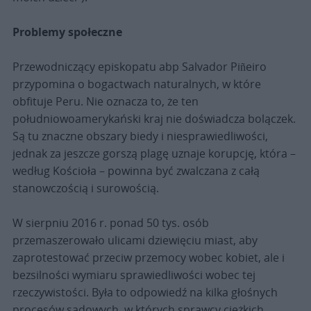
Problemy społeczne
Przewodniczący episkopatu abp Salvador Piñeiro
przypomina o bogactwach naturalnych, w które
obfituje Peru. Nie oznacza to, że ten
południowoamerykański kraj nie doświadcza bolączek.
Są tu znaczne obszary biedy i niesprawiedliwości,
jednak za jeszcze gorszą plagę uznaje korupcję, która –
według Kościoła – powinna być zwalczana z całą
stanowczością i surowością.
W sierpniu 2016 r. ponad 50 tys. osób
przemaszerowało ulicami dziewięciu miast, aby
zaprotestować przeciw przemocy wobec kobiet, ale i
bezsilności wymiaru sprawiedliwości wobec tej
rzeczywistości. Była to odpowiedź na kilka głośnych
procesów sądowych, w których sprawcy ciężkich