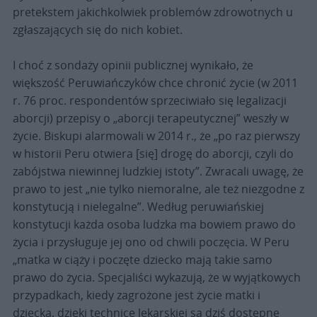
pretekstem jakichkolwiek problemów zdrowotnych u
zgłaszających się do nich kobiet.
I choć z sondaży opinii publicznej wynikało, że
większość Peruwiańczyków chce chronić życie (w 2011
r. 76 proc. respondentów sprzeciwiało się legalizacji
aborcji) przepisy o „aborcji terapeutycznej” weszły w
życie. Biskupi alarmowali w 2014 r., że „po raz pierwszy
w historii Peru otwiera [się] drogę do aborcji, czyli do
zabójstwa niewinnej ludzkiej istoty”. Zwracali uwagę, że
prawo to jest „nie tylko niemoralne, ale też niezgodne z
konstytucją i nielegalne”. Według peruwiańskiej
konstytucji każda osoba ludzka ma bowiem prawo do
życia i przysługuje jej ono od chwili poczęcia. W Peru
„matka w ciąży i poczęte dziecko mają takie samo
prawo do życia. Specjaliści wykazują, że w wyjątkowych
przypadkach, kiedy zagrożone jest życie matki i
dziecka, dzięki technice lekarskiej są dziś dostępne