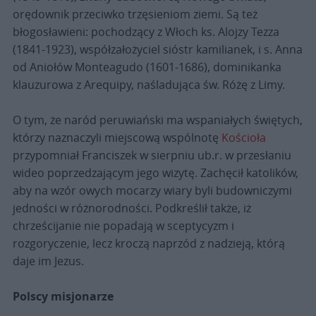
orędownik przeciwko trzęsieniom ziemi. Są też
błogosławieni: pochodzący z Włoch ks. Alojzy Tezza
(1841-1923), współzałożyciel sióstr kamilianek, i s. Anna
od Aniołów Monteagudo (1601-1686), dominikanka
klauzurowa z Arequipy, naśladująca św. Różę z Limy.
O tym, że naród peruwiański ma wspaniałych świętych,
którzy naznaczyli miejscową wspólnotę
Kościoła
przypomniał Franciszek w sierpniu ub.r. w przesłaniu
wideo poprzedzającym jego wizytę. Zachęcił katolików,
aby na wzór owych mocarzy wiary byli budowniczymi
jedności w różnorodności. Podkreślił także, iż
chrześcijanie nie popadają w sceptycyzm i
rozgoryczenie, lecz kroczą naprzód z nadzieją, którą
daje im Jezus.
Polscy misjonarze