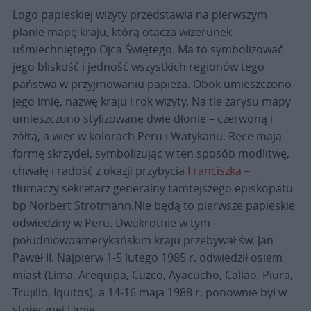
Logo papieskiej wizyty przedstawia na pierwszym
planie mapę kraju, którą otacza wizerunek
uśmiechniętego Ojca Świętego. Ma to symbolizować
jego bliskość i jedność wszystkich regionów tego
państwa w przyjmowaniu papieża. Obok umieszczono
jego imię, nazwę kraju i rok wizyty. Na tle zarysu mapy
umieszczono stylizowane dwie dłonie – czerwoną i
żółtą, a więc w kolorach Peru i Watykanu. Ręce mają
formę skrzydeł, symbolizując w ten sposób modlitwę,
chwałę i radość z okazji przybycia
Franciszka
–
tłumaczy sekretarz generalny tamtejszego episkopatu
bp Norbert Strotmann.Nie będą to pierwsze papieskie
odwiedziny w Peru. Dwukrotnie w tym
południowoamerykańskim kraju przebywał św. Jan
Paweł II. Najpierw 1-5 lutego 1985 r. odwiedził osiem
miast (Lima, Arequipa, Cuzco, Ayacucho, Callao, Piura,
Trujillo, Iquitos), a 14-16 maja 1988 r. ponownie był w
stołecznej Limie.