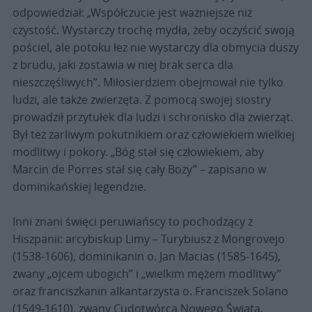
odpowiedział: „Współczucie jest ważniejsze niż
czystość. Wystarczy trochę mydła, żeby oczyścić swoją
pościel, ale potoku łez nie wystarczy dla obmycia duszy
z brudu, jaki zostawia w niej brak serca dla
nieszczęśliwych”. Miłosierdziem obejmował nie tylko
ludzi, ale także zwierzęta. Z pomocą swojej siostry
prowadził przytułek dla ludzi i schronisko dla zwierząt.
Był też żarliwym pokutnikiem oraz człowiekiem wielkiej
modlitwy i pokory. „Bóg stał się człowiekiem, aby
Marcin de Porres stał się cały Boży” – zapisano w
dominikańskiej legendzie.
Inni znani święci peruwiańscy to pochodzący z
Hiszpanii: arcybiskup Limy – Turybiusz z Mongrovejo
(1538-1606), dominikanin o. Jan Macias (1585-1645),
zwany „ojcem ubogich” i „wielkim mężem modlitwy”
oraz franciszkanin alkantarzysta o. Franciszek Solano
(1549-1610), zwany Cudotwórcą Nowego Świata,