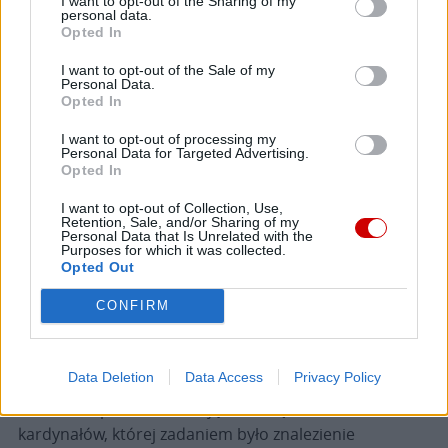
I want to opt-out of the Sharing of my
Od 1917 r. w Limie działa uniwersytet katolicki (od 1942
personal data.
r. – papieski). W ostatnich latach ta zasłużona uczelnia
Opted In
była przedmiotem i stroną ostrego sporu z tamtejszą
I want to opt-out of the Sale of my
archidiecezją, w którego wyniku Stolica Apostolska w
Personal Data.
Opted In
lipcu 2012 r. zabroniła uniwersytetowi używać nazwy
„katolicki” i „papieski”. Powodem decyzji był konflikt
I want to opt-out of processing my
Personal Data for Targeted Advertising.
władz uczelni z ówczesnym wielkim kanclerzem, kard.
Opted In
Ciprianim. Podważono wówczas jego prawo do
mianowania rektora, nadzór nad treścią nauczania
I want to opt-out of Collection, Use,
Retention, Sale, and/or Sharing of my
oraz kontrolę nad nieruchomościami uniwersytetu.
Personal Data that Is Unrelated with the
Purposes for which it was collected.
Opted Out
Sekretariat Stanu Stolicy Apostolskiej uzasadniał swą
CONFIRM
decyzję, o zakazie używania w nazwie przymiotnika
„katolicki” m.in. tym, że w swojej działalności
uniwersytet kieruje się kryteriami „niezgodnymi z
Data Deletion
Data Access
Privacy Policy
dyscypliną i moralnością Kościoła”. W 2014 r. papież
Franciszek powołał komisję, złożoną z trzech
kardynałów, której zadaniem było znalezienie