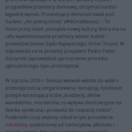
przypadków przemocy domowej, otrzymali bardzo
łagodne wyroki. Protestujący demonstrowali pod
hasłem: „Ani jednej mniej” (#NiUnaMenos). – To
historyczny dzień, początek nowej kultury, która ma na
celu wyeliminowanie przemocy wobec kobiet –
powiedział prezes Sądu Najwyższego, Victor Ticona. W
odpowiedzi na te protesty prezydent Pedro Pablo
Kuczynski zapowiedział uproszczenie procedur
zgłaszania tego typu przestępstw.
W styczniu 2016 r. biskupi wezwali władze do walki z
przestępczością zorganizowaną i korupcją. Episkopat
potępił wzrastającą liczbę „kradzieży, aktów
wandalizmu, morderstw, co wpływa destrukcyjnie na
tkankę społeczną i prowadzi do rozpaczy rodzin”.
Podkreślił coraz większy udział w tym procederze
młodzieży
, uzależnionej od narkotyków, alkoholu i