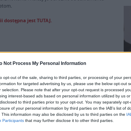
ietom.
ii dostępna jest TUTAJ.
o Not Process My Personal Information
Zaznacza, że „decyzja o udzielaniu także kobietom
to opt-out of the sale, sharing to third parties, or processing of your per
formation for targeted advertising by us, please use the below opt-out s
posług lektoratu i akolitatu, które pociągają za
Pr
r selection. Please note that after your opt-out request is processed y
sobą pewną stabilność, publiczne uznanie i
eing interest-based ads based on personal information utilized by us or
mandat biskupa, czyni bardziej skutecznym w
disclosed to third parties prior to your opt-out. You may separately opt-
Kościele udział wszystkich w dziele ewangelizacji”.
losure of your personal information by third parties on the IAB’s list of
. This information may also be disclosed by us to third parties on the
IA
Participants
that may further disclose it to other third parties.
Papież zaznacza, że ustalenie odpowiednich
kryteriów rozeznania i przygotowania kandydatów