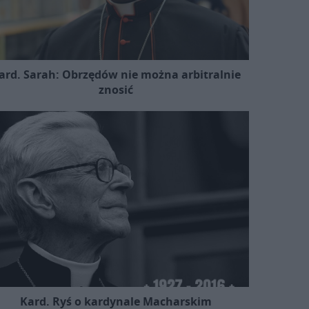
ard. Sarah: Obrzędów nie można arbitralnie
znosić
Kard. Ryś o kardynale Macharskim