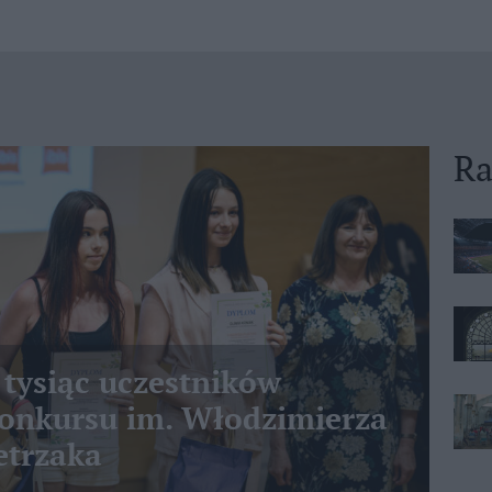
Ra
 tysiąc uczestników
nkursu im. Włodzimierza
etrzaka