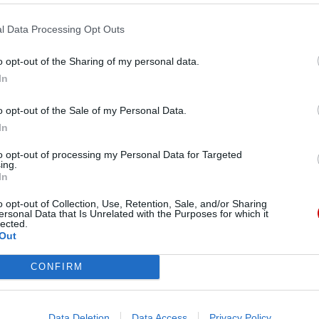
i kandydatek do tych posług, a także innych posług,
o których mówi list motu proprio Pawła VI
l Data Processing Opt Outs
„Ministeria quaedam” z 1972 roku [np. ostariusza,
o opt-out of the Sharing of my personal data.
egzorcysty i katechety – KAI], należeć będzie do
In
zadań konferencji episkopatu. Wejdą one w życie
lską i zgodnie z potrzebami ewangelizacji na ich
o opt-out of the Sale of my Personal Data.
In
u proprio „Spiritus Domini” dostępna jest
to opt-out of processing my Personal Data for Targeted
ing.
In
o opt-out of Collection, Use, Retention, Sale, and/or Sharing
ersonal Data that Is Unrelated with the Purposes for which it
lected.
Out
CONFIRM
eśmy tu dla Ciebie!
macje z życia Kościoła w Polsce i na świecie.
Data Deletion
Data Access
Privacy Policy