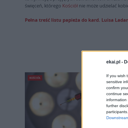
święceń, którego
Kościół
nie może udzielać kob
Pełna treść listu papieża do kard. Luisa Ladar
ekai.pl -
D
If you wish 
KOŚCIÓŁ
sensitive in
confirm you
continue se
information 
further disc
participants
Downstream 