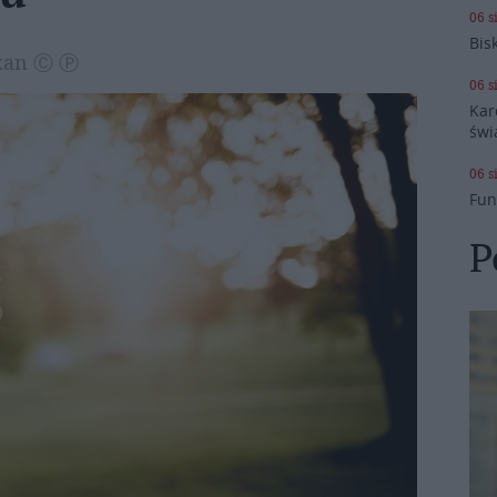
06 s
Bis
tykan Ⓒ Ⓟ
06 s
Kar
świ
06 s
Fun
P