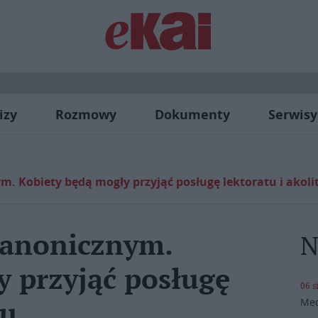
izy
Rozmowy
Dokumenty
Serwisy
. Kobiety będą mogły przyjąć posługę lektoratu i akoli
kanonicznym.
N
y przyjąć posługę
06 s
Med
tu