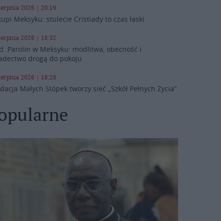
ierpnia 2026 | 20:19
kupi Meksyku: stulecie Cristiady to czas łaski
ierpnia 2026 | 18:32
d. Parolin w Meksyku: modlitwa, obecność i
adectwo drogą do pokoju
ierpnia 2026 | 18:28
dacja Małych Stópek tworzy sieć „Szkół Pełnych Życia”
opularne