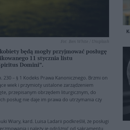
K
Fot. Ben White / Unsplash
e kobiety będą mogły przyjmować posługę
likowanego 11 stycznia listu
piritus Domini”.
. 230 – § 1 Kodeks Prawa Kanonicznego. Brzmi on
ące wiek i przymioty ustalone zarządzeniem
jęte, przepisanym obrzędem liturgicznym, do
 tych posług nie daje im prawa do utrzymania czy
ki Wiary, kard. Luisa Ladarii podkreślił, że posługi
bierzmowania i należy je odróżnić od sakramentu