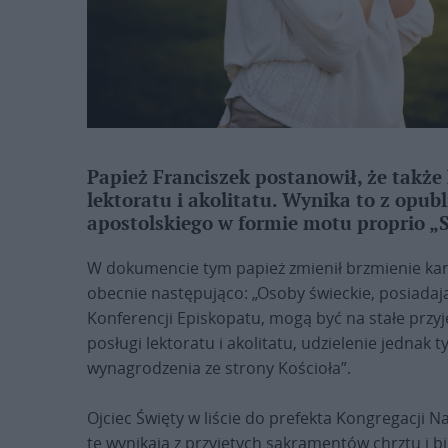
Papież Franciszek postanowił, że takż
lektoratu i akolitatu. Wynika to z opub
apostolskiego w formie motu proprio „S
W dokumencie tym papież zmienił brzmienie kan
obecnie następująco: „Osoby świeckie, posiadaj
Konferencji Episkopatu, mogą być na stałe przy
posługi lektoratu i akolitatu, udzielenie jednak
wynagrodzenia ze strony Kościoła”.
Ojciec Święty w liście do prefekta Kongregacji Nau
te wynikają z przyjętych sakramentów chrztu i 