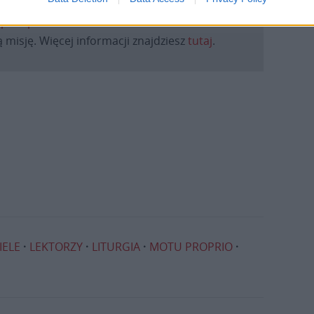
daniu będzie coraz trudniejsze.
.pl za pośrednictwem serwisu Patronite.
 misję. Więcej informacji znajdziesz
tutaj
.
IELE
LEKTORZY
LITURGIA
MOTU PROPRIO