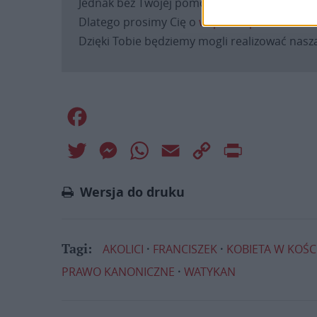
Jednak bez Twojej pomocy sprostanie temu za
Dlatego prosimy Cię o
wsparcie portalu eKAI
Dzięki Tobie będziemy mogli realizować naszą
Facebook
Twitter
Messenger
WhatsApp
Email
Copy
Print
Link
Wersja do druku
AKOLICI
FRANCISZEK
KOBIETA W KOŚC
Tagi:
PRAWO KANONICZNE
WATYKAN