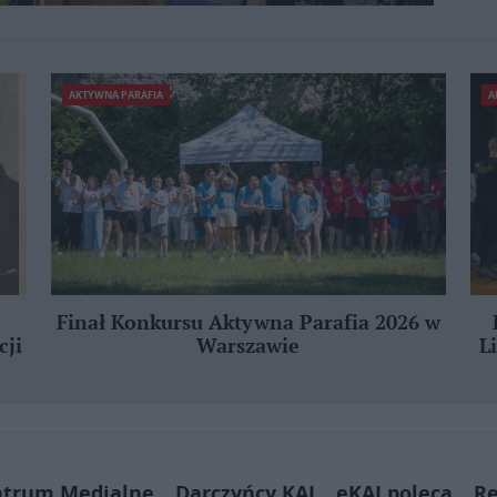
AKTYWNA PARAFIA
A
Finał Konkursu Aktywna Parafia 2026 w
cji
Warszawie
L
ntrum Medialne
Darczyńcy KAI
eKAI poleca
Re